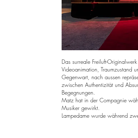
Das surreale Freiluft-Originalw
Videoanimation, Traumzustand un
Gegenwart, nach aussen repräsen
zwischen Authentizität und Absur
Begegnungen.
Matz hat in der Compagnie währe
Musiker gewirkt.
Lampedame wurde während zwei So