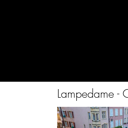
Theater
M
Lampedame - Ci