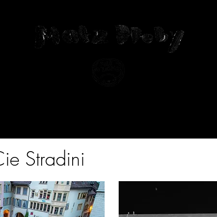
usik
Visuelles
Spieldaten
Über mi
e Stradini